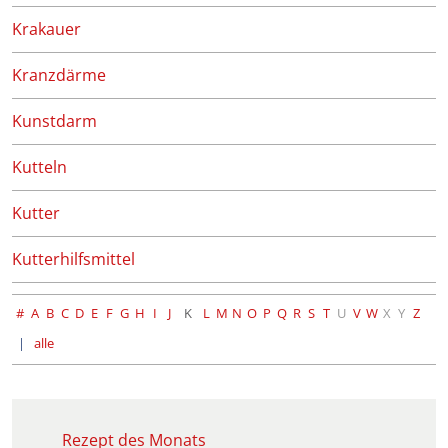
Krakauer
Kranzdärme
Kunstdarm
Kutteln
Kutter
Kutterhilfsmittel
#
A
B
C
D
E
F
G
H
I
J
K
L
M
N
O
P
Q
R
S
T
U
V
W
X
Y
Z
alle
Rezept des Monats