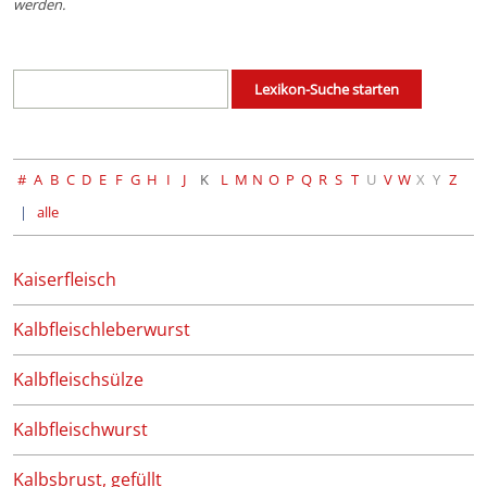
werden.
#
A
B
C
D
E
F
G
H
I
J
K
L
M
N
O
P
Q
R
S
T
U
V
W
X
Y
Z
alle
Kaiserfleisch
Kalbfleischleberwurst
Kalbfleischsülze
Kalbfleischwurst
Kalbsbrust, gefüllt