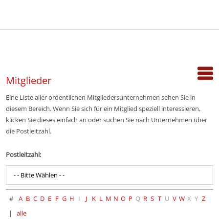
Mitglieder
Eine Liste aller ordentlichen Mitgliedersunternehmen sehen Sie in
diesem Bereich. Wenn Sie sich für ein Mitglied speziell interessieren,
klicken Sie dieses einfach an oder suchen Sie nach Unternehmen über
die Postleitzahl.
Postleitzahl:
- - Bitte Wählen - -
#
A
B
C
D
E
F
G
H
I
J
K
L
M
N
O
P
Q
R
S
T
U
V
W
X
Y
Z
alle