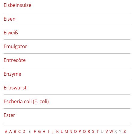
Eisbeinsülze
Eisen
Eiweiß
Emulgator
Entrecôte
Enzyme
Erbswurst
Escheria coli (E. coli)
Ester
#
A
B
C
D
E
F
G
H
I
J
K
L
M
N
O
P
Q
R
S
T
U
V
W
X
Y
Z