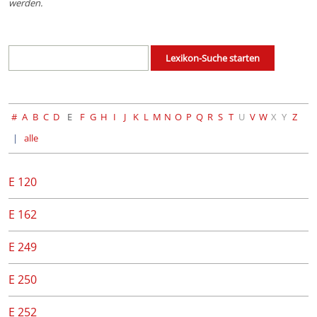
werden.
#
A
B
C
D
E
F
G
H
I
J
K
L
M
N
O
P
Q
R
S
T
U
V
W
X
Y
Z
alle
E 120
E 162
E 249
E 250
E 252