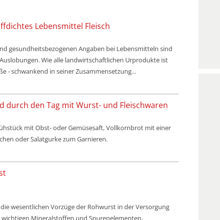
ffdichtes Lebensmittel Fleisch
und gesundheitsbezogenen Angaben bei Lebensmitteln sind
uslobungen. Wie alle landwirtschaftlichen Urprodukte ist
aße - schwankend in seiner Zusammensetzung...
und durch den Tag mit Wurst- und Fleischwaren
hstück mit Obst- oder Gemüsesaft, Vollkornbrot mit einer
schen oder Salatgurke zum Garnieren.
st
 die wesentlichen Vorzüge der Rohwurst in der Versorgung
, wichtigen Mineralstoffen und Spurenelementen,