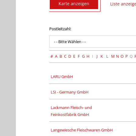
Karte anzeigen
Liste anzeig
Postleitzahl:
- - Bitte Wählen - -
#
A
B
C
D
E
F
G
H
I
J
K
L
M
N
O
P
Q
LARU GmbH
LSI - Germany GmbH
Lackmann Fleisch- und
Feinkostfabrik GmbH
Langewiesche Fleischwaren GmbH