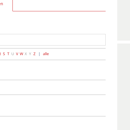
en
R
S
T
U
V
W
X
Y
Z
alle