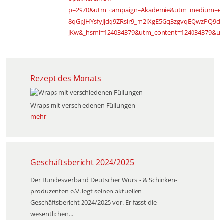
p=2970&utm_campaign=Akademie&utm_medium=e
8qGpJHYsfyJjdq9ZRsir9_m2iXgE5Gq3zgvqEQwzPQ
jKw&_hsmi=124034379&utm_content=124034379&u
Rezept des Monats
Wraps mit verschiedenen Füllungen
mehr
Geschäftsbericht 2024/2025
Der Bundesverband Deutscher Wurst- & Schinken­
produzenten e.V. legt seinen aktuellen
Geschäftsbericht 2024/2025 vor. Er fasst die
wesentlichen...