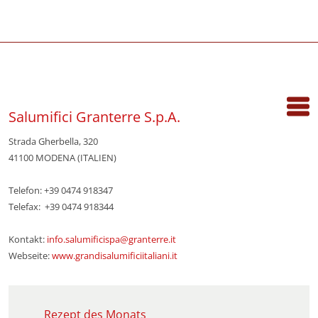
Salumifici Granterre S.p.A.
Strada Gherbella, 320
41100 MODENA (ITALIEN)
Telefon: +39 0474 918347
Telefax: +39 0474 918344
Kontakt:
info.salumificispa@granterre.it
Webseite:
www.grandisalumificiitaliani.it
Rezept des Monats