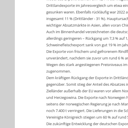
Drittlandexporte im Jahresvergleich um etwa ein 
gesunken waren. Ebenfalls rückläufig war 2022
insgesamt 11 % (Drittländer - 31 %). Hauptursache
wichtiger Absatzmärkte in Asien, allen voran Chi
Auch im Binnenhandel verzeichneten die deutsc
allerdings geringeren – Rückgang um 7,3 % auf 1
Schweinefleischexport sank von gut 19 % im Jahr
Die Exporte von frischem und gefrorenem Rindf
unverändert, nachdem sie zuvor um rund 6 % an
Wegen des stark angestiegenen Preisniveaus im 
zugenommen.
Dem kräftigen Rückgang der Exporte in Drittlän
gegenüber. Somit stieg der Anteil des Absatzes
Zielländer außerhalb der EU waren vor allem Nor
und Herzegowina. Die Exporte nach Norwegen ha
seitens der norwegischen Regierung je nach Mar
noch 7.400 t verringert. Die Lieferungen in die S
Vereinigte Königreich stiegen um 60 % auf rund 5
Die zukünftige Entwicklung der deutschen Expor