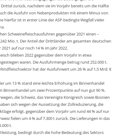
Drittel zurück, nachdem sie im Vorjahr bereits um die Hälfte
 auch die Ausfuhr von Nebenprodukten mit einem Minus von
 hierfür ist in erster Linie der ASP-bedingte Wegfall vieler
na.
hen Schweinefleischausfuhren gegenüber 2021 einen –
,242 Mio. t. Der Anteil der Drittländer am gesamten deutschen
 2021 auf nur noch 14 % im Jahr 2022.
leisch blieben 2022 gegenüber dem Vorjahr in etwa
gestiegen waren. Die Ausfuhrmenge betrug rund 252.000 t.
Rindfleischsektor hat der Ausfuhrwert um 26 % auf 1,5 Mrd. €
der um 13 % stand eine leichte Erhöhung im Binnenhandel
 im Binnenhandel um zwei Prozentpunkte auf nun gut 90 %.
wegen, die Schweiz, das Vereinigte Königreich sowie Bosnien
ben sich wegen der Aussetzung der Zollreduzierung, die
ktlage erfolgt, gegenüber dem Vorjahr um rund 44 % auf nur
chweiz fielen um 4 % auf 7.300 t zurück. Die Lieferungen in das
.000 t.
tleistung, bedingt durch die hohe Bedeutung des Sektors