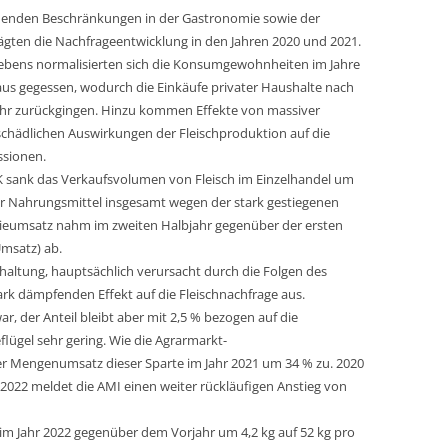
henden Beschränkungen in der Gastronomie sowie der
ägten die Nachfrageentwicklung in den Jahren 2020 und 2021.
Lebens normalisierten sich die Konsumgewohnheiten im Jahre
s gegessen, wodurch die Einkäufe privater Haushalte nach
jahr zurückgingen. Hinzu kommen Effekte von massiver
schädlichen Auswirkungen der Fleischproduktion auf die
ssionen.
 sank das Verkaufsvolumen von Fleisch im Einzelhandel um
ür Nahrungsmittel insgesamt wegen der stark gestiegenen
ieumsatz nahm im zweiten Halbjahr gegenüber der ersten
msatz) ab.
shaltung, hauptsächlich verursacht durch die Folgen des
ark dämpfenden Effekt auf die Fleischnachfrage aus.
r, der Anteil bleibt aber mit 2,5 % bezogen auf die
lügel sehr gering. Wie die Agrarmarkt-
 der Mengenumsatz dieser Sparte im Jahr 2021 um 34 % zu. 2020
2022 meldet die AMI einen weiter rückläufigen Anstieg von
 im Jahr 2022 gegenüber dem Vorjahr um 4,2 kg auf 52 kg pro