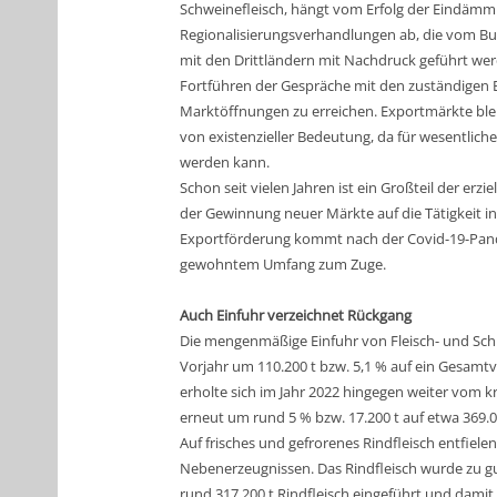
Schweinefleisch, hängt vom Erfolg der Eindä
Regionalisierungsverhandlungen ab, die vom B
mit den Drittländern mit Nachdruck geführt we
Fortführen der Gespräche mit den zuständigen 
Marktöffnungen zu erreichen. Exportmärkte blei
von existenzieller Bedeutung, da für wesentliche
werden kann.
Schon seit vielen Jahren ist ein Großteil der e
der Gewinnung neuer Märkte auf die Tätigkeit 
Exportförderung kommt nach der Covid-19-Pandem
gewohntem Umfang zum Zuge.
Auch Einfuhr verzeichnet Rückgang
Die mengenmäßige Einfuhr von Fleisch- und Sc
Vorjahr um 110.200 t bzw. 5,1 % auf ein Gesamtv
erholte sich im Jahr 2022 hingegen weiter vom 
erneut um rund 5 % bzw. 17.200 t auf etwa 369.0
Auf frisches und gefrorenes Rindfleisch entfie
Nebenerzeugnissen. Das Rindfleisch wurde zu g
rund 317.200 t Rindfleisch eingeführt und damit 