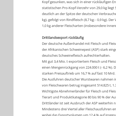
Kopf gesunken, was sich in einer rückläufigen En
statistischen Pro-Kopf-Verzehr von 29,0 kg liegt
deutlich an der Spitze der deutschen Verbraucherg
kg), gefolgt von Rindfleisch (8,7 kg; - 0,9 kg). D
1,0 kg anderer Fleischarten (insbesondere Innerei
Drittlandsexport rückläufig
Der deutsche Außenhandel mit Fleisch und Fleis
der Afrikanischen Schweinepest (ASP) stark einge
deutsches Schweinefleisch aufrechterhalten.
Mit gut 3,4 Mio. t exportiertem Fleisch und Flei
einen Mengenrückgang von 224.000 t (- 6,2 %). D
starken Preisauftrieb um 16,7 % auf fast 10 Mrd. 
Die Ausfuhren deutscher Wurstwaren nahmen im J
von Fleischwaren betrug insgesamt 514.825 t, 1.3
Wichtigste Abnehmerländer für Fleisch und Fleis
Tierart und Produktkategorie 80 bis 90 % der A
Drittländer ist seit Ausbruch der ASP weiterhin 
Mindestens drei Viertel aller Fleischausfuhren e
wobei das Exportvolumen um 12,4 % auf insgesam