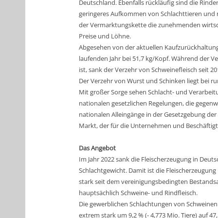
Deutschland. Ebenfalls rückläufig sind die Rinde
geringeres Aufkommen von Schlachttieren und no
der Vermarktungskette die zunehmenden wirtsch
Preise und Löhne.
Abgesehen von der aktuellen Kaufzurückhaltung is
laufenden Jahr bei 51,7 kg/Kopf. Während der Ve
ist, sank der Verzehr von Schweinefleisch seit 
Der Verzehr von Wurst und Schinken liegt bei ru
Mit großer Sorge sehen Schlacht- und Verarbeit
nationalen gesetzlichen Regelungen, die gegenwä
nationalen Alleingänge in der Gesetzgebung de
Markt, der für die Unternehmen und Beschäftigt
Das Angebot
Im Jahr 2022 sank die Fleischerzeugung in Deuts
Schlachtgewicht. Damit ist die Fleischerzeugung 
stark seit dem vereinigungsbedingten Bestandsa
hauptsächlich Schweine- und Rindfleisch.
Die gewerblichen Schlachtungen von Schweinen
extrem stark um 9,2 % (- 4,773 Mio. Tiere) auf 