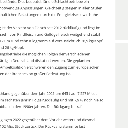
rbestände. Dies bedeutet für die Schlachtbetriebe ein
twendige Anpassungen. Gleichzeitig steigen in allen Stufen
aftlichen Belastungen durch die Energiekrise sowie hohe
t der Verzehr von Fleisch seit 2012 rückläufig und liegt im
rzehr von Rindfleisch und Geflügelfleisch weitgehend stabil
2012 um rund zehn Kilogramm auf voraussichtlich 28,5 kg/Kopf.
nd 26 kg/Kopf.
ungsbetriebe die möglichen Folgen der verschiedenen
rtig in Deutschland diskutiert werden. Die geplanten
r Ampelkoalition erschweren den Zugang zum europäischen
en der Branche von großer Bedeutung ist.
chland gegenüber dem Jahr 2021 um 645 t auf 7,557 Mio. t
im sechsten Jahr in Folge rückläufig und mit 7,9 % noch nie so
bbau in den 1990er Jahren. Der Rückgang betraf
 gingen 2022 gegenüber dem Vorjahr weiter und diesmal
47,102 Mio. Stück zurück. Der Rückgang stammte fast