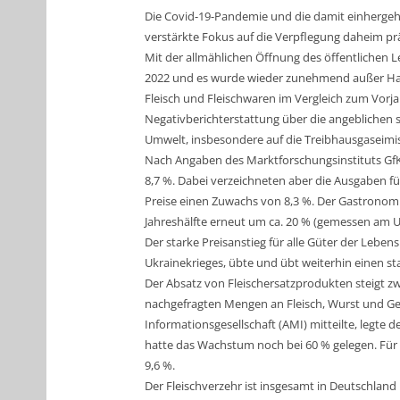
Die Covid-19-Pandemie und die damit einherge
verstärkte Fokus auf die Verpflegung daheim pr
Mit der allmählichen Öffnung des öffentlichen 
2022 und es wurde wieder zunehmend außer Hau
Fleisch und Fleischwaren im Vergleich zum Vor
Negativberichterstattung über die angeblichen 
Umwelt, insbesondere auf die Treibhausgaseimi
Nach Angaben des Marktforschungsinstituts GfK
8,7 %. Dabei verzeichneten aber die Ausgaben f
Preise einen Zuwachs von 8,3 %. Der Gastronom
Jahreshälfte erneut um ca. 20 % (gemessen am U
Der starke Preisanstieg für alle Güter der Leben
Ukrainekrieges, übte und übt weiterhin einen st
Der Absatz von Fleischersatzprodukten steigt zwa
nachgefragten Mengen an Fleisch, Wurst und Gef
Informationsgesellschaft (AMI) mitteilte, legte
hatte das Wachstum noch bei 60 % gelegen. Für 
9,6 %.
Der Fleischverzehr ist insgesamt in Deutschland