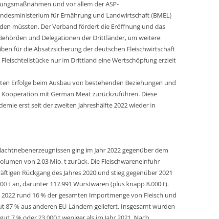
mmungsmaßnahmen und vor allem der ASP-
undesministerium für Ernährung und Landwirtschaft (BMEL)
rden müssten. Der Verband fördert die Eröffnung und das
Behörden und Delegationen der Drittländer, um weitere
ben für die Absatzsicherung der deutschen Fleischwirtschaft
 Fleischteilstücke nur im Drittland eine Wertschöpfung erzielt
rzielten Erfolge beim Ausbau von bestehenden Beziehungen und
in Kooperation mit German Meat zurückzuführen. Diese
ie erst seit der zweiten Jahreshälfte 2022 wieder in
hlachtnebenerzeugnissen ging im Jahr 2022 gegenüber dem
olumen von 2,03 Mio. t zurück. Die Fleischwareneinfuhr
kräftigen Rückgang des Jahres 2020 und stieg gegenüber 2021
00 t an, darunter 117.991 Wurstwaren (plus knapp 8.000 t).
len 2022 rund 16 % der gesamten Importmenge von Fleisch und
ut 87 % aus anderen EU-Ländern geliefert. Insgesamt wurden
gut 7 % oder 23.000 t weniger als im Jahr 2021. Nach