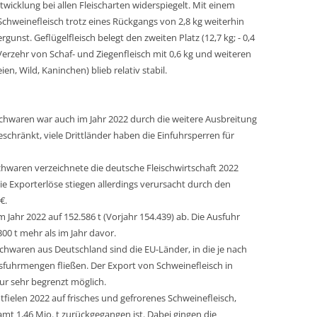
twicklung bei allen Fleischarten widerspiegelt. Mit einem
 Schweinefleisch trotz eines Rückgangs von 2,8 kg weiterhin
unst. Geflügelfleisch belegt den zweiten Platz (12,7 kg; - 0,4
er Verzehr von Schaf- und Ziegenfleisch mit 0,6 kg und weiteren
en, Wild, Kaninchen) blieb relativ stabil.
chwaren war auch im Jahr 2022 durch die weitere Ausbreitung
schränkt, viele Drittländer haben die Einfuhrsperren für
schwaren verzeichnete die deutsche Fleischwirtschaft 2022
ie Exporterlöse stiegen allerdings verursacht durch den
€.
ahr 2022 auf 152.586 t (Vorjahr 154.439) ab. Die Ausfuhr
00 t mehr als im Jahr davor.
chwaren aus Deutschland sind die EU-Länder, in die je nach
usfuhrmengen fließen. Der Export von Schweinefleisch in
nur sehr begrenzt möglich.
ntfielen 2022 auf frisches und gefrorenes Schweinefleisch,
t 1,46 Mio. t zurückgegangen ist. Dabei gingen die