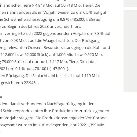
ndischer Tiere (- 4,848 Mio. auf 50,718 Mio. Tiere). Die
en nahm anders als im Vorjahr wieder zu um 6,5 % auf gut
ie Schweinefleischerzeugung um 9,8 % (485.000 t SG) auf
h zu Beginn des Jahres 2023 unverändert fort.
rn verringerte sich 2022 gegenüber dem Vorjahr um 7,8 % auf
t von 0,98 Mio. t auf die Waage brachten. Der Rückgang
wenig relevanten Ochsen. Besonders stark gingen die Kuh- und
112.600 bzw. 52.000 Stück) auf 1,006 Mio. bzw. 0,520 Mio.
 79.000 Stück auf nur noch 1,117 Mio. Tiere. Die dabei
21 um 9,1 % auf 476.100 t (- 47.500 t).
en Rückgang. Die Schlachtzahl belief sich auf 1,119 Mio.
tgewicht von 22.946 t.
zu
d dem damit verbundenen Nachfragerückgang in der
d Schinkenproduzenten ihre Produktion im zurückliegenden
zum Vorjahr steigern. Die Produktionsmenge der Vor-Corona-
 Insgesamt wurden im zurückliegenden Jahr 2022 1,399 Mio.
.