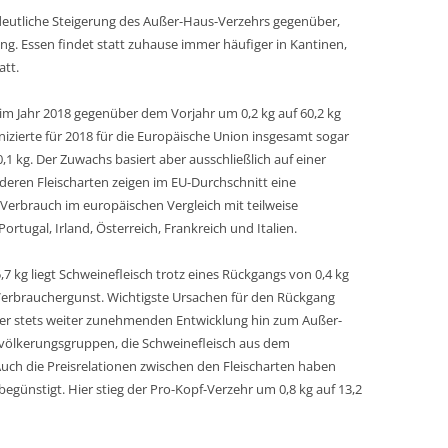
deutliche Steigerung des Außer-Haus-Verzehrs gegenüber,
ung. Essen findet statt zuhause immer häufiger in Kantinen,
att.
im Jahr 2018 gegenüber dem Vorjahr um 0,2 kg auf 60,2 kg
zierte für 2018 für die Europäische Union insgesamt sogar
1 kg. Der Zuwachs basiert aber ausschließlich auf einer
deren Fleischarten zeigen im EU-Durchschnitt eine
 Verbrauch im europäischen Vergleich mit teilweise
tugal, Irland, Österreich, Frankreich und Italien.
7 kg liegt
Schweinefleisch
trotz eines Rückgangs von 0,4 kg
 Verbrauchergunst. Wichtigste Ursachen für den Rückgang
 der stets weiter zunehmenden Entwicklung hin zum Außer-
evölkerungsgruppen, die Schweinefleisch aus dem
Auch die Preisrelationen zwischen den Fleischarten haben
 begünstigt. Hier stieg der Pro-Kopf-Verzehr um 0,8 kg auf 13,2