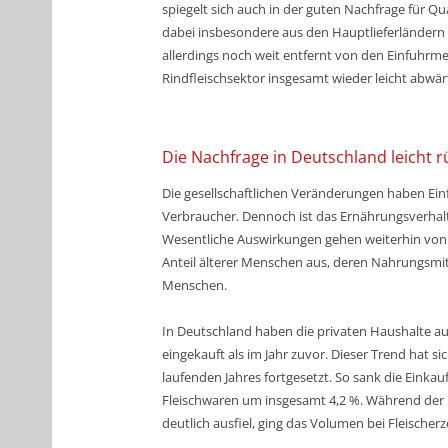
spiegelt sich auch in der guten Nachfrage für Q
dabei insbesondere aus den Hauptlieferländern Br
allerdings noch weit entfernt von den Einfuhrm
Rindfleischsektor insgesamt wieder leicht abwär
Die Nachfrage in Deutschland leicht r
Die gesellschaftlichen Veränderungen haben Ein
Verbraucher. Dennoch ist das Ernährungsverhalt
Wesentliche Auswirkungen gehen weiterhin von
Anteil älterer Menschen aus, deren Nahrungsmit
Menschen.
In Deutschland haben die
privaten Haushalte
au
eingekauft
als im Jahr zuvor. Dieser Trend hat s
laufenden Jahres fortgesetzt. So sank die
Einkau
Fleischwaren um insgesamt 4,2 %. Während der R
deutlich ausfiel, ging das Volumen bei Fleische