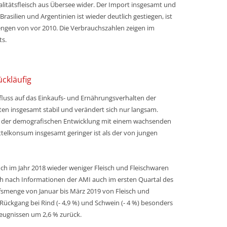
ualitätsfleisch aus Übersee wider. Der Import insgesamt und
asilien und Argentinien ist wieder deutlich gestiegen, ist
engen von vor 2010. Die Verbrauchszahlen zeigen im
ts.
ückläufig
fluss auf das Einkaufs- und Ernährungsverhalten der
en insgesamt stabil und verändert sich nur langsam.
 der demografischen Entwicklung mit einem wachsenden
telkonsum insgesamt geringer ist als der von jungen
ch im Jahr 2018 wieder weniger Fleisch und Fleischwaren
ich nach Informationen der AMI auch im ersten Quartal des
fsmenge
von Januar bis März 2019 von Fleisch und
ückgang bei Rind (- 4,9 %) und Schwein (- 4 %) besonders
rzeugnissen um 2,6 % zurück.