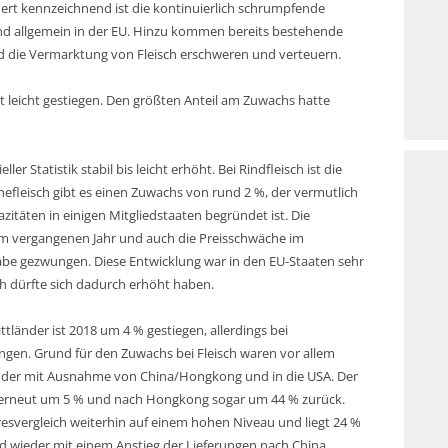
rt kennzeichnend ist die kontinuierlich schrumpfende
und allgemein in der EU. Hinzu kommen bereits bestehende
d die Vermarktung von Fleisch erschweren und verteuern.
mt leicht gestiegen. Den größten Anteil am Zuwachs hatte
ler Statistik stabil bis leicht erhöht. Bei Rindfleisch ist die
fleisch gibt es einen Zuwachs von rund 2 %, der vermutlich
täten in einigen Mitgliedstaaten begründet ist. Die
 im vergangenen Jahr und auch die Preisschwäche im
gabe gezwungen. Diese Entwicklung war in den EU-Staaten sehr
h dürfte sich dadurch erhöht haben.
ttländer ist 2018 um 4 % gestiegen, allerdings bei
en. Grund für den Zuwachs bei Fleisch waren vor allem
Länder mit Ausnahme von China/Hongkong und in die USA. Der
g erneut um 5 % und nach Hongkong sogar um 44 % zurück.
resvergleich weiterhin auf einem hohen Niveau und liegt 24 %
d wieder mit einem Anstieg der Lieferungen nach China