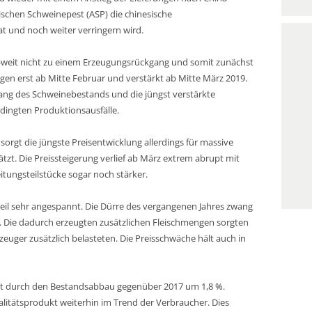
ischen Schweinepest (ASP) die chinesische
t und noch weiter verringern wird.
U-weit nicht zu einem Erzeugungsrückgang und somit zunächst
iegen erst ab Mitte Februar und verstärkt ab Mitte März 2019.
ang des Schweinebestands und die jüngst verstärkte
dingten Produktionsausfälle.
sorgt die jüngste Preisentwicklung allerdings für massive
tzt. Die Preissteigerung verlief ab März extrem abrupt mit
tungsteilstücke sogar noch stärker.
Teil sehr angespannt. Die Dürre des vergangenen Jahres zwang
g. Die dadurch erzeugten zusätzlichen Fleischmengen sorgten
rzeuger zusätzlich belasteten. Die Preisschwäche hält auch in
ngt durch den Bestandsabbau gegenüber 2017 um 1,8 %.
ualitätsprodukt weiterhin im Trend der Verbraucher. Dies