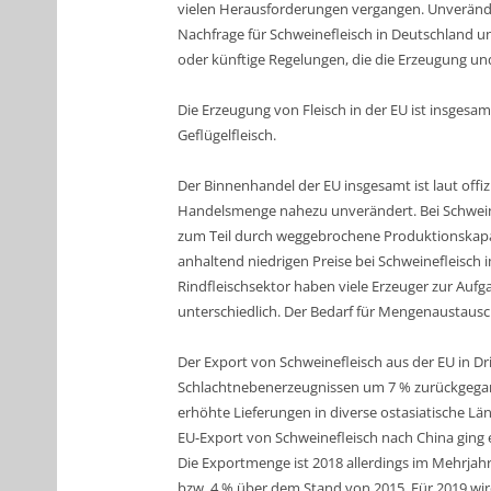
vielen Herausforderungen vergangen. Unverände
Nachfrage für Schweinefleisch in Deutschland 
oder künftige Regelungen, die die Erzeugung un
Die Erzeugung von Fleisch in der EU ist insgesa
Geflügelfleisch.
Der Binnenhandel der EU insgesamt ist laut offiziel
Handelsmenge nahezu unverändert. Bei Schweine
zum Teil durch weggebrochene Produktionskapazi
anhaltend niedrigen Preise bei Schweinefleisch
Rindfleischsektor haben viele Erzeuger zur Auf
unterschiedlich. Der Bedarf für Mengenaustausc
Der Export von
Schweinefleisch
aus der EU in Dri
Schlachtnebenerzeugnissen um 7 % zurückgegang
erhöhte Lieferungen in diverse ostasiatische 
EU-Export von Schweinefleisch nach China gin
Die Exportmenge ist 2018 allerdings im Mehrjah
bzw. 4 % über dem Stand von 2015. Für 2019 wir