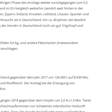
jährigen Phase des Anstiegs wieder zurückgegangen (um 0,3
hland im EU-Vergleich weiterhin ziemlich weit hinten in der
n, Zypern, Estland, Kroatien, Lettland, Litauen, Spanien und
braucht als in Deutschland. Vor ca. 40 Jahren, bei deutlich
 der Verzehr in Deutschland noch um gut 5 kg/Kopf und
fielen 0,6 kg, und andere Fleischarten (insbesondere
eranschlagen.
schland gegenüber dem Jahr 2017 um 126.000 t auf 8,039 Mio.
und Rindfleisch. Der Anstieg bei der Erzeugung von
fort.
gingen 2018 gegenüber dem Vorjahr um 2,6 % (1,5 Mio. Tiere)
s Schlachtaufkommen von Schweinen inländischer Herkunft
53,6 Mio. Tiere. Die Anzahl der Schlachtungen ausländischer