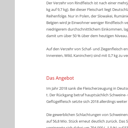
Der Verzehr von
Rindfleisch
ist nach einer mehr
kg auf 9,7 kg). Bei dieser Fleischart liegt Deutsc
Reihenfolge. Nur in Polen, der Slowakei, Rumänie
Belgien wird je Einwohner weniger Rindfleisch ver
niedrigerem durchschnittlichem Einkommen, lag
damit um über 50 % über dem heutigen Niveau.
Auf den Verzehr von
Schaf- und Ziegenfleisch
ent
Innereien, Wild, Kaninchen) sind mit 0,7 kg zu v
Das Angebot
Im Jahr 2018 sank die Fleischerzeugung in Deut
t. Der Rückgang betraf hauptsächlich Schweine- 
Geflügelfleisch setzte sich 2018 allerdings weiter 
Die gewerblichen Schlachtungen von
Schweinen
auf 56,8 Mio. Stück erneut deutlich zurück. Da
verringerte sich dabei um 794.000 (- 1,9 %) auf 